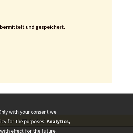
e angegebenen Daten werden nur zum Zweck der Kontaktaufnahme und Angebotserstellung übermittelt und gespeichert.
Only with your consent we
igen
⋅
Kontakt
licy for the purposes:
Analytics,
ith effect for the future.