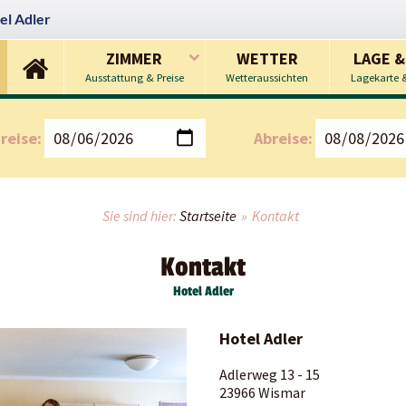
el Adler
ZIMMER
WETTER
LAGE &
Ausstattung & Preise
Wetteraussichten
Lagekarte 
reise:
Abreise:
Sie sind hier:
Startseite
»
Kontakt
Kontakt
Hotel Adler
Hotel Adler
Adlerweg 13 - 15
23966 Wismar